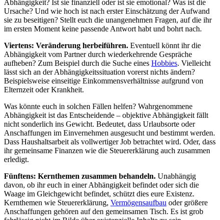
Abhängigkeit? Ist sie finanziell oder ist sie emotional? Was ist die
Ursache? Und wie hoch ist nach erster Einschätzung der Aufwand
sie zu beseitigen? Stellt euch die unangenehmen Fragen, auf die ihr
im ersten Moment keine passende Antwort habt und bohrt nach.
Viertens: Veränderung herbeiführen.
Eventuell könnt ihr die
Abhängigkeit vom Partner durch wiederkehrende Gespräche
aufheben? Zum Beispiel durch die Suche eines
Hobbies
. Vielleicht
lässt sich an der Abhängigkeitssituation vorerst nichts ändern?
Beispielsweise einseitige Einkommensverhältnisse aufgrund von
Elternzeit oder Krankheit.
Was könnte euch in solchen Fällen helfen? Wahrgenommene
Abhängigkeit ist das Entscheidende – objektive Abhängigkeit fällt
nicht sonderlich ins Gewicht. Bedeutet, dass Urlaubsorte oder
Anschaffungen im Einvernehmen ausgesucht und bestimmt werden.
Dass Haushaltsarbeit als vollwertiger Job betrachtet wird. Oder, dass
ihr gemeinsame Finanzen wie die Steuererklärung auch zusammen
erledigt.
Fünftens: Kernthemen zusammen behandeln.
Unabhängig
davon, ob ihr euch in einer Abhängigkeit befindet oder sich die
Waage im Gleichgewicht befindet, schützt dies eure Existenz.
Kernthemen wie Steuererklärung,
Vermögensaufbau
oder größere
Anschaffungen gehören auf den gemeinsamen Tisch. Es ist grob