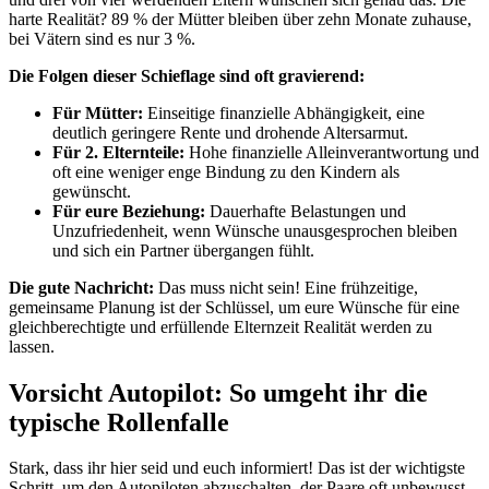
harte Realität? 89 % der Mütter bleiben über zehn Monate zuhause,
bei Vätern sind es nur 3 %.
Die Folgen dieser Schieflage sind oft gravierend:
Für Mütter:
Einseitige finanzielle Abhängigkeit, eine
deutlich geringere Rente und drohende Altersarmut.
Für 2. Elternteile:
Hohe finanzielle Alleinverantwortung und
oft eine weniger enge Bindung zu den Kindern als
gewünscht.
Für eure Beziehung:
Dauerhafte Belastungen und
Unzufriedenheit, wenn Wünsche unausgesprochen bleiben
und sich ein Partner übergangen fühlt.
Die gute Nachricht:
Das muss nicht sein! Eine frühzeitige,
gemeinsame Planung ist der Schlüssel, um eure Wünsche für eine
gleichberechtigte und erfüllende Elternzeit Realität werden zu
lassen.
Vorsicht Autopilot: So umgeht ihr die
typische Rollenfalle
Stark, dass ihr hier seid und euch informiert! Das ist der wichtigste
Schritt, um den Autopiloten abzuschalten, der Paare oft unbewusst