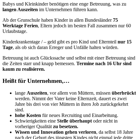
Babys und Kleinkinder benötigen eine enge Betreuung, was zu
langen Auszeiten
im Unternehmen führen kann.
Ab der Grunschule haben Kinder in allen Bundesländer
75
Werktage Ferien
, Eltern jedoch im besten Fall zusammen nur 60
Urlaubstage.
Kinderkrankentage / – geld gibt es pro Kind und Elternteil
nur 15
Tage
, als ob sich daran Erreger und Unfälle halten würden.
Betreuung ist auch Glückssache und selbst mit einer Betreuung sind
die Zeiten starr und knapp bemessen.
Termine nach 16 Uhr sind
kaum zu realisieren.
Heißt für Unternehmen,…
lange
Auszeiten
, vor allem von Müttern, müssen
überbrückt
werden. Nimmt der Vater keine Elternzeit, dauert es zwei
Jahre bis drei von vier Müttern in ihren Job zurückgekehrt
sind.
hohe Kosten
für neues Recruiting und Einarbeitung.
Schwierigkeiten eine
Stelle überhaupt
oder nicht in
vorheriger Qualität
zu besetzen.
Wissen und Innovation gehen verloren
, da selbst 18 Jahre
nach der Geburt des jüngsten Kindes nicht einmal jede dritte