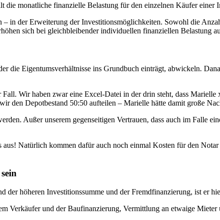
 die monatliche finanzielle Belastung für den einzelnen Käufer einer 
h – in der Erweiterung der Investitionsmöglichkeiten. Sowohl die Anza
öhen sich bei gleichbleibender individuellen finanziellen Belastung a
er die Eigentumsverhältnisse ins Grundbuch einträgt, abwickeln. Danac
 Fall. Wir haben zwar eine Excel-Datei in der drin steht, dass Marielle 
 wir den Depotbestand 50:50 aufteilen – Marielle hätte damit große Nach
erden. Außer unserem gegenseitigen Vertrauen, dass auch im Falle einer
rs aus! Natürlich kommen dafür auch noch einmal Kosten für den Notar 
sein
und der höheren Investitionssumme und der Fremdfinanzierung, ist er hie
m Verkäufer und der Baufinanzierung, Vermittlung an etwaige Mieter u