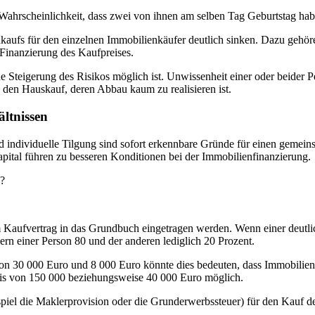
ahrscheinlichkeit, dass zwei von ihnen am selben Tag Geburtstag habe
kaufs für den einzelnen Immobilienkäufer deutlich sinken. Dazu gehöre
 Finanzierung des Kaufpreises.
e Steigerung des Risikos möglich ist. Unwissenheit einer oder beider 
 den Hauskauf, deren Abbau kaum zu realisieren ist.
ältnissen
d individuelle Tilgung sind sofort erkennbare Gründe für einen geme
pital führen zu besseren Konditionen bei der Immobilienfinanzierung.
s?
m Kaufvertrag in das Grundbuch eingetragen werden. Wenn einer deutli
rn einer Person 80 und der anderen lediglich 20 Prozent.
von 30 000 Euro und 8 000 Euro könnte dies bedeuten, dass Immobilie
is von 150 000 beziehungsweise 40 000 Euro möglich.
piel die Maklerprovision oder die Grunderwerbssteuer) für den Kauf d