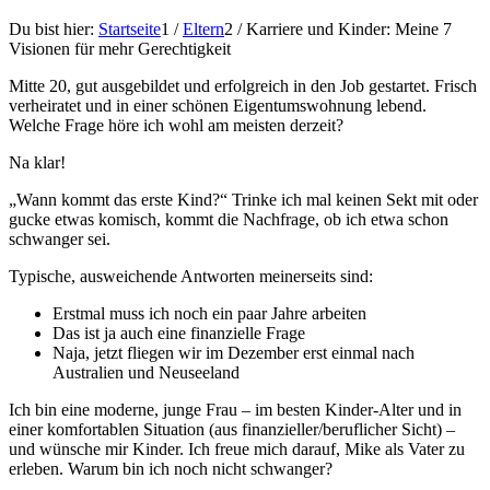
Du bist hier:
Startseite
1
/
Eltern
2
/
Karriere und Kinder: Meine 7
Visionen für mehr Gerechtigkeit
Mitte 20, gut ausgebildet und erfolgreich in den Job gestartet. Frisch
verheiratet und in einer schönen Eigentumswohnung lebend.
Welche Frage höre ich wohl am meisten derzeit?
Na klar!
„Wann kommt das erste Kind?“ Trinke ich mal keinen Sekt mit oder
gucke etwas komisch, kommt die Nachfrage, ob ich etwa schon
schwanger sei.
Typische, ausweichende Antworten meinerseits sind:
Erstmal muss ich noch ein paar Jahre arbeiten
Das ist ja auch eine finanzielle Frage
Naja, jetzt fliegen wir im Dezember erst einmal nach
Australien und Neuseeland
Ich bin eine moderne, junge Frau – im besten Kinder-Alter und in
einer komfortablen Situation (aus finanzieller/beruflicher Sicht) –
und wünsche mir Kinder. Ich freue mich darauf, Mike als Vater zu
erleben. Warum bin ich noch nicht schwanger?