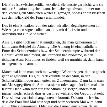
Die Frau ist zwischenzeitlich eskaliert. Sie wusste gar nicht, wie sie
mit der Situation umgehen kann. Ich habe irgendwann immer nur
den Vorrang ein Stückchen weiter zugezogen, sodass er ein bisschen
aus dem Blickfeld der Frau verschwindet.
Das ist eine Situation, von der raten wir allen Begleitpersonen ab.
Wie Anja eben sagte, sollte man aktiv mit dabei sein und
unterstützend zur Seite stehen.
Anja: Es gibt noch mehr Kleinigkeiten, die man gemeinsam tun
kann, zum Beispiel die Atmung. Die Atmung ist eine natürliche
Form des Schmerzmittels bzw. der Schmerztherapie während der
Geburt. Wenn man merkt, die Partnerin hat Probleme, in den
richtigen Atem Rhythmus zu finden, weil sie unruhig ist, dann kann
man gemeinsam atmen.
Manchmal kann man auch mit wenigen Worten sagen, du bist gleich
ganz angespannt. Es gibt Reflexpunkte an der Stirn, in den
Schulterblättern oder auch unten am Zungengrund. Dann kann man
mit Massagegriffen die Stirn massieren oder sagen, lockere mal dein
Kiefer. Dann kann man für gute Stimmung sorgen, indem man
immer wieder schaut, dass es der Frau während der Geburt gut geht.
Dass sie was zu trinken angeboten bekommt. Es kann auch sein,
dass die Frau fünf Mal nein sagt und beim sechsten Mal wird dann
ein Schluck genommen. Oder mal die Lippen eincremen, da sie