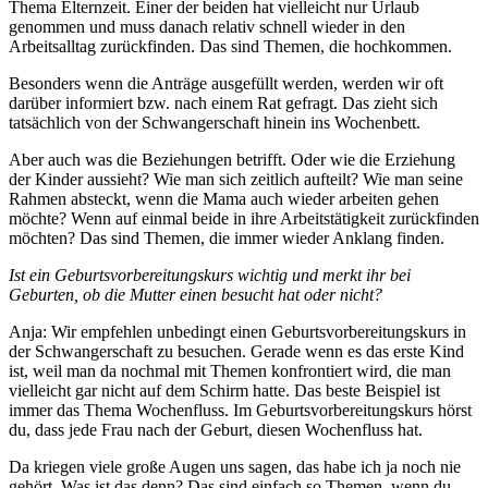
Thema Elternzeit. Einer der beiden hat vielleicht nur Urlaub
genommen und muss danach relativ schnell wieder in den
Arbeitsalltag zurückfinden. Das sind Themen, die hochkommen.
Besonders wenn die Anträge ausgefüllt werden, werden wir oft
darüber informiert bzw. nach einem Rat gefragt. Das zieht sich
tatsächlich von der Schwangerschaft hinein ins Wochenbett.
Aber auch was die Beziehungen betrifft. Oder wie die Erziehung
der Kinder aussieht? Wie man sich zeitlich aufteilt? Wie man seine
Rahmen absteckt, wenn die Mama auch wieder arbeiten gehen
möchte? Wenn auf einmal beide in ihre Arbeitstätigkeit zurückfinden
möchten? Das sind Themen, die immer wieder Anklang finden.
Ist ein Geburtsvorbereitungskurs wichtig und merkt ihr bei
Geburten, ob die Mutter einen besucht hat oder nicht?
Anja: Wir empfehlen unbedingt einen Geburtsvorbereitungskurs in
der Schwangerschaft zu besuchen. Gerade wenn es das erste Kind
ist, weil man da nochmal mit Themen konfrontiert wird, die man
vielleicht gar nicht auf dem Schirm hatte. Das beste Beispiel ist
immer das Thema Wochenfluss. Im Geburtsvorbereitungskurs hörst
du, dass jede Frau nach der Geburt, diesen Wochenfluss hat.
Da kriegen viele große Augen uns sagen, das habe ich ja noch nie
gehört. Was ist das denn? Das sind einfach so Themen, wenn du