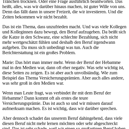
Tränchen trocknen. Oder eine Frage ausführlich beantworten. Das
heißt, alles, was wir darüber hinaus machen, ist guter Wille von uns.
Denn das fällt dann in unsere Freizeit, die wir investieren. Und die
Zeiten bekommen wir nicht bezahlt.
Das ist ein Thema, dass unzufrieden macht. Und was viele Kollegen
und Kolleginnen dazu bewegt, den Beruf aufzugeben. Da beißt sich
die Katze in den Schwanz, eine schlechte Bezahlung, sich nicht
mehr wertgeschätzt fühlen und deshalb den Beruf irgendwann
aufgeben. Da muss sich unbedingt was tun. Auch die
Berichterstattung ist ein großes Problem.
Marie: Das hört man immer mehr. Wenn der Beruf der Hebamme
mal in den Medien war, dann oft eher negativ. Was sehr wichtig ist,
diese Seiten zu zeigen. Es ist aber auch unvollständig. Wie zum
Beispiel das Thema Versicherungsprämien. Aber auch alles andere,
was sehr groß in den Medien war.
Wenn man Leute fragt, was verbindet ihr mit dem Beruf der
Hebamme? Dann kommt oft als erstes die teure
Versicherungsprämie. Das ist auch so und wir müssen darauf
aufmerksam machen. Es ist wichtig, dass wir darüber sprechen.
Aber dennoch schadet das unserem Beruf dahingehend, dass viele
diesen Beruf nicht mehr lernen möchten oder sehr abgeschreckt
sind. Das ist sehr schade, weil wir einen so großartigen Beruf haben.